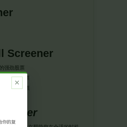
ner
ll Screener
的强劲股票
步增长的股票
✕
势强度的股票
交易
creener
始你的复
转策略——旨在帮助您在合适的时机