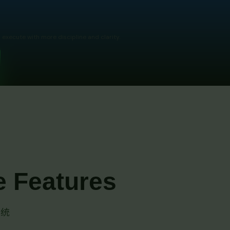
execute with more discipline and clarity.
 Features
系统