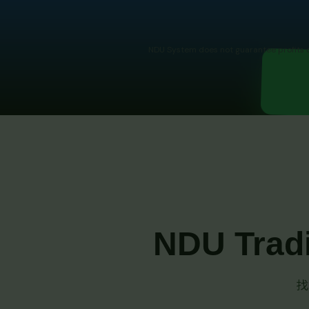
NDU System does not guarantee profits or
NDU Trad
找