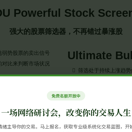
DU
Powerful Stock Scree
强大的股票筛选器，不再错过暴涨股
Ultimate Bu
选弱势股票的卖出信号
的对比来判断市场状况
筛选处于持续上涨趋势
关注表现稳定、价格稳
和适合突破交易的股票
识别具有上涨动能和趋
市场状况
免费名额开放中
适合趋势跟踪和中短期
reener
一场网络研讨会，改变你的交易人生
+ 20 More S
股票
情绪主导你的交易。马上报名，获取专业级系统化交易蓝图，开
涵盖动量、突破、趋势和反