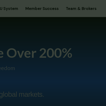
U System
Member Success
Team & Brokers
se Over 200%
reedom
global markets.